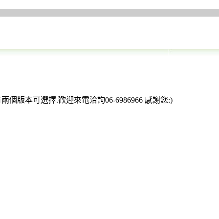
本可選擇.歡迎來電洽詢06-6986966 感謝您:)