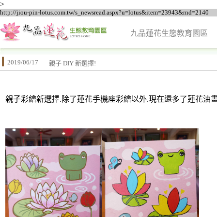
>
http://jiou-pin-lotus.com.tw/s_newsread.aspx?u=lotus&item=23943&rnd=2140
九品蓮花生態教育園區
2019/06/17
親子 DIY 新選擇!
親子彩繪新選擇.除了蓮花手機座彩繪以外.現在還多了蓮花油畫彩繪