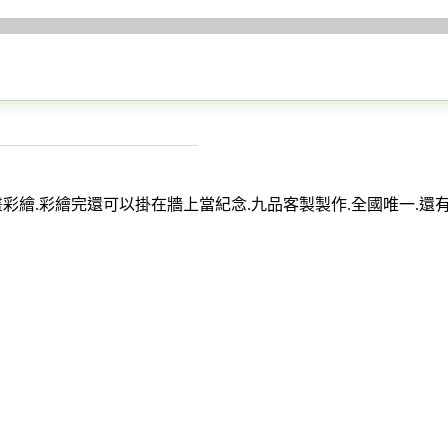
.彩繪完還可以掛在牆上當紀念.九品客製製作.全國唯一.還有兩個版