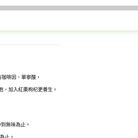
有咖啡因、單寧酸，
泡，加入紅棗枸杞更養生。
沖到無味為止。
味為止。