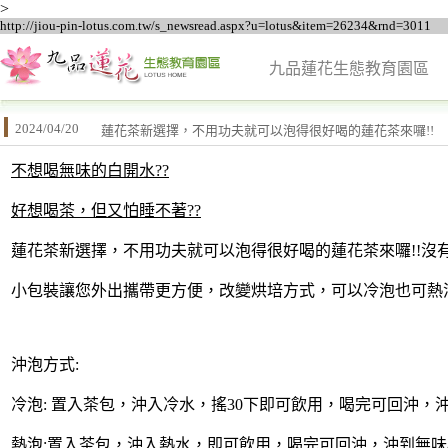
>
http://jiou-pin-lotus.com.tw/s_newsread.aspx?u=lotus&item=26234&rnd=3011
九品蓮花生態教育園區
2024/04/20
蓮花茶新選擇，不用功夫就可以泡得很好喝的蓮花茶來囉!!
不想喝無味的白開水??
好想喝茶，但又怕睡不著??
蓮花茶新選擇，不用功夫就可以泡得很好喝的蓮花茶來囉!!沒
小包裝讓您外出攜帶更方便，改變烘培方式，可以冷泡也可熱
沖泡方式:
冷泡: 置入茶包，沖入冷水，搖30下即可飲用，喝完可回沖，
熱泡:置入茶包，沖入熱水，即可飲用，喝完可回沖，沖到無