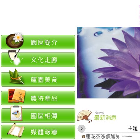
主題
蓮花茶漲價通知~~~~