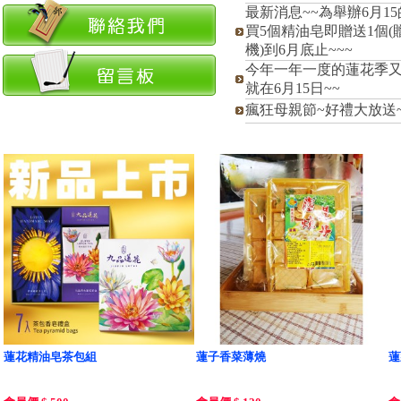
最新消息~~為舉辦6月1
買5個精油皂即贈送1個(
機)到6月底止~~~
今年一年一度的蓮花季又
就在6月15日~~
瘋狂母親節~好禮大放送~
蓮花精油皂茶包組
蓮子香菜薄燒
蓮