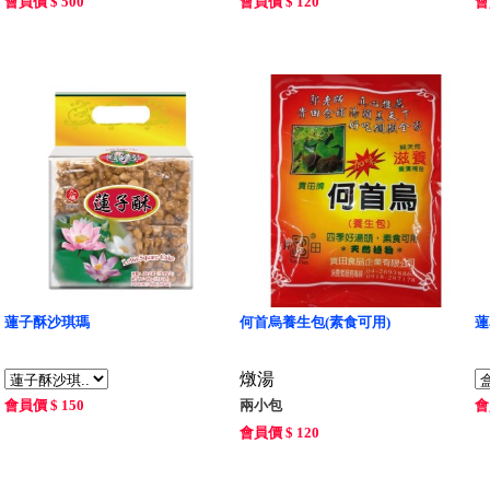
會員價 $ 500
會員價 $ 120
會
蓮子酥沙琪瑪
何首烏養生包(素食可用)
蓮
燉湯
會員價 $ 150
兩小包
會
會員價 $ 120