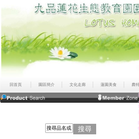
回首頁
園區簡介
文化走廊
蓮園美食
農
搜尋