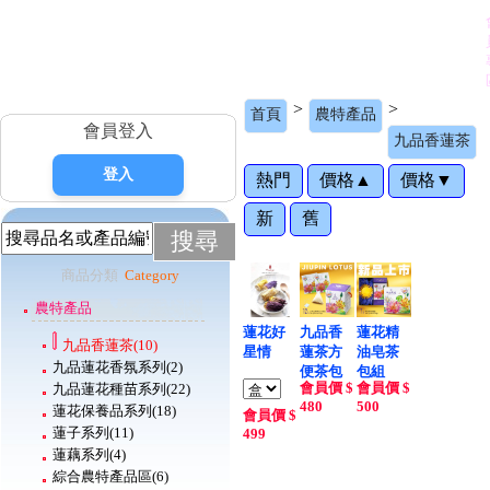
>
>
首頁
農特產品
會員登入
九品香蓮茶
熱門
價格▲
價格▼
新
舊
搜尋
商品分類
Category
農特產品
蓮花好
九品香
蓮花精
九品香蓮茶
(10)
星情
蓮茶方
油皂茶
九品蓮花香氛系列
(2)
便茶包
包組
會員價 $
會員價 $
九品蓮花種苗系列
(22)
(可冷泡
480
500
蓮花保養品系列
(18)
熱泡)
會員價 $
蓮子系列
(11)
499
蓮藕系列
(4)
綜合農特產品區
(6)