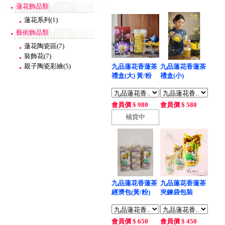
蓮花飾品類
蓮花系列
(1)
藝術飾品類
蓮花陶瓷區
(7)
裝飾花
(7)
親子陶瓷彩繪
(5)
九品蓮花香蓮茶
九品蓮花香蓮茶
禮盒(大) 黃/粉
禮盒(小)
會員價 $ 980
會員價 $ 580
補貨中
九品蓮花香蓮茶
九品蓮花香蓮茶
經濟包(黃/粉)
夾鍊袋包裝
會員價 $ 650
會員價 $ 450