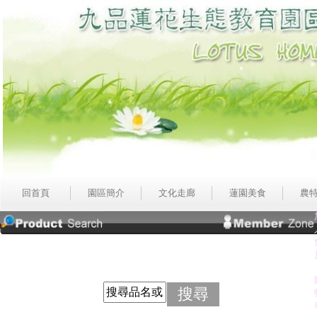
回首頁
園區簡介
文化走廊
蓮園美食
農
搜尋