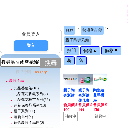
>
>
首頁
藝術飾品類
會員登入
親子陶瓷彩繪
熱門
價格▲
價格▼
新
舊
搜尋
商品分類
Category
農特產品
九品香蓮茶
(10)
親子陶
親子陶
陶瓷蓮
九品蓮花香氛系列
(2)
瓷彩繪
瓷彩繪
花手機
九品蓮花種苗系列
(22)
蓮花寶
座
會員價 $
會員價 $
會員價 $
蓮花保養品系列
(18)
寶-左邊
100
100
150
蓮子系列
(11)
補貨中
補貨中
蓮藕系列
(4)
綜合農特產品區
(6)