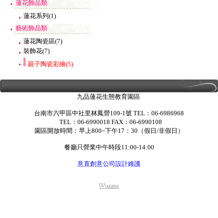
蓮花飾品類
蓮花系列
(1)
藝術飾品類
蓮花陶瓷區
(7)
裝飾花
(7)
親子陶瓷彩繪
(5)
九品蓮花生態教育園區
台南市六甲區中社里林鳳營109-1號 TEL：06-6986968
TEL：06-6990018 FAX：06-6990108
園區開放時間：早上800~下午17：30（假日/非假日）
餐廳只營業中午時段11:00-14:00
意直創意公司設計維護